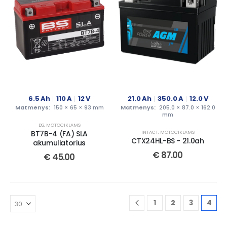
6.5
Ah
110
A
12
V
21.0
Ah
350.0
A
12.0
V
Matmenys:
150 × 65 × 93 mm
Matmenys:
205.0 × 87.0 × 162.0
mm
BS
,
MOTOCIKLAMS
BT7B-4 (FA) SLA
INTACT
,
MOTOCIKLAMS
CTX24HL-BS - 21.0ah
akumuliatorius
€
87.00
€
45.00
1
2
3
4