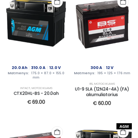
20.0
Ah
310.0
A
12.0
V
300
A
12
V
Matmenys:
175.0 × 87.0 × 155.0
Matmenys:
195 × 125 × 176 mm
mm
BS
,
MOTOCIKLAMS
INTACT
,
MOTOCIKLAMS
U1-9 SLA (12N24-4A) (FA)
CTX20HL-BS - 20.0ah
akumuliatorius
€
69.00
€
60.00
AGM