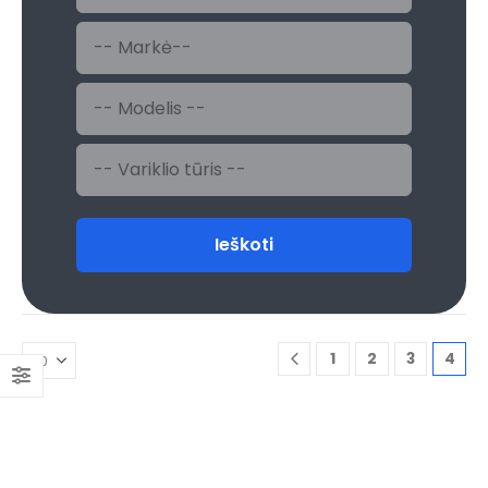
Ieškoti
1
2
3
4