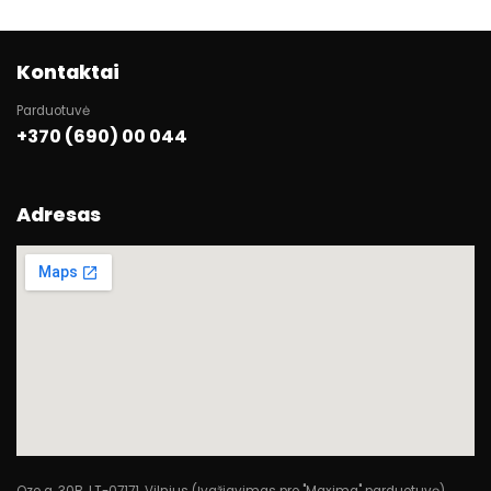
Kontaktai
Parduotuvė
+370 (690) 00 044
Adresas
Ozo g. 30B, LT-07171, Vilnius (Įvažiavimas pro "Maxima" parduotuvę)