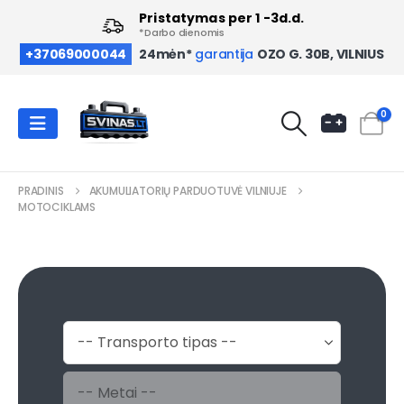
Pristatymas per 1 -3d.d.
*Darbo dienomis
OZO G. 30B, VILNIUS
+37069000044
24mėn*
garantija
0
PRADINIS
AKUMULIATORIŲ PARDUOTUVĖ VILNIUJE
MOTOCIKLAMS