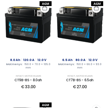
AGM
AGM
8.0
Ah
120.0
A
12.0
V
6.5
Ah
80.0
A
12.0
V
Matmenys:
150.0 × 70.0 × 105.0
Matmenys:
150.0 × 66.0 × 93.0
mm
mm
INTACT
,
MOTOCIKLAMS
INTACT
,
MOTOCIKLAMS
CT9B-BS - 8.0ah
CT7B-BS - 6.5ah
€
33.00
€
27.00
AGM